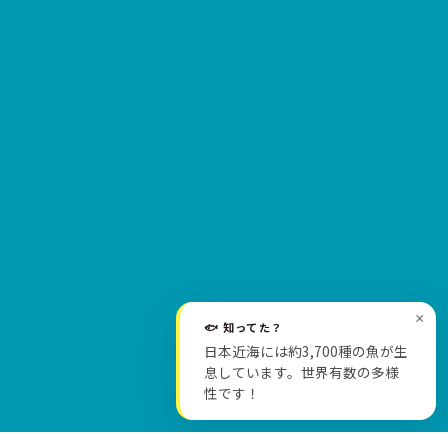
×
🐟 知ってた？
日本近海には約3,700種の魚が生
SCROLL
息しています。世界有数の多様
性です！