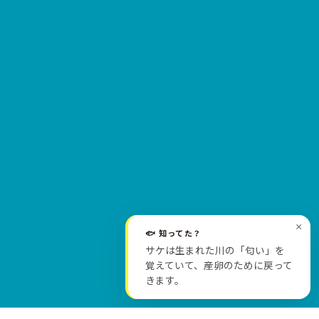
×
🐟 知ってた？
サケは生まれた川の「匂い」を
SCROLL
覚えていて、産卵のために戻って
きます。