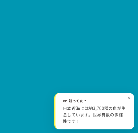
×
🐟 知ってた？
日本近海には約3,700種の魚が生
SCROLL
息しています。世界有数の多様
性です！