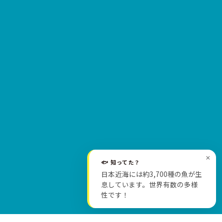
×
🐟 知ってた？
日本近海には約3,700種の魚が生
SCROLL
息しています。世界有数の多様
性です！