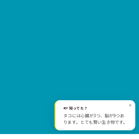
×
🐟 知ってた？
SCROLL
タコには心臓が3つ、脳が9つあ
ります。とても賢い生き物です。