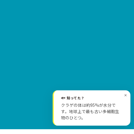
×
🐟 知ってた？
クラゲの体は約95%が水分で
SCROLL
す。地球上で最も古い多細胞生
物のひとつ。