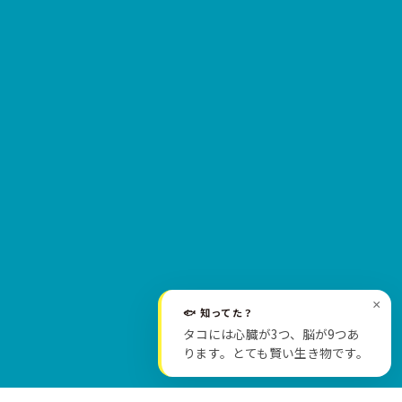
×
🐟 知ってた？
SCROLL
タコには心臓が3つ、脳が9つあ
ります。とても賢い生き物です。