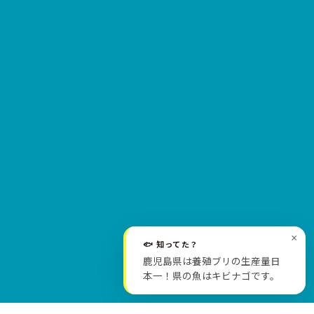
×
🐟 知ってた？
SCROLL
鹿児島県は養殖ブリの生産量日
本一！県の魚はキビナゴです。