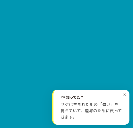
×
🐟 知ってた？
サケは生まれた川の「匂い」を
SCROLL
覚えていて、産卵のために戻って
きます。