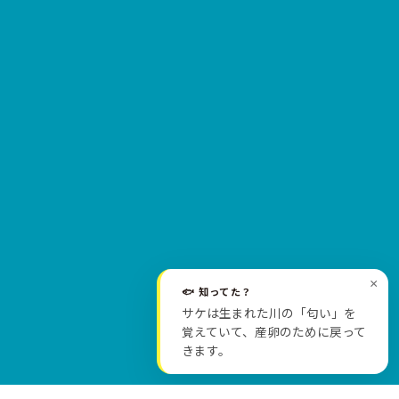
×
🐟 知ってた？
サケは生まれた川の「匂い」を
SCROLL
覚えていて、産卵のために戻って
きます。