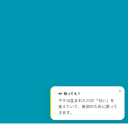
×
🐟 知ってた？
サケは生まれた川の「匂い」を
SCROLL
覚えていて、産卵のために戻って
きます。