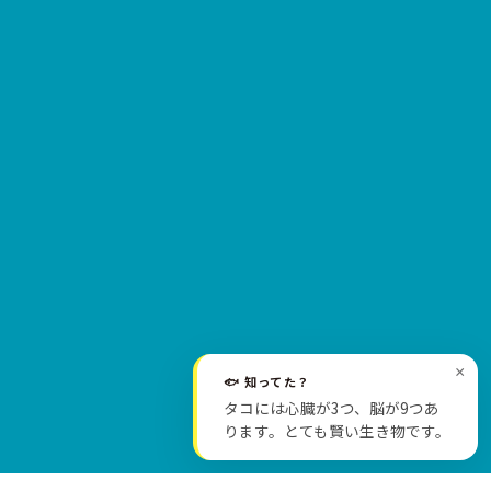
×
🐟 知ってた？
SCROLL
タコには心臓が3つ、脳が9つあ
ります。とても賢い生き物です。