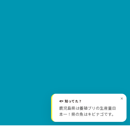
×
🐟 知ってた？
SCROLL
鹿児島県は養殖ブリの生産量日
本一！県の魚はキビナゴです。