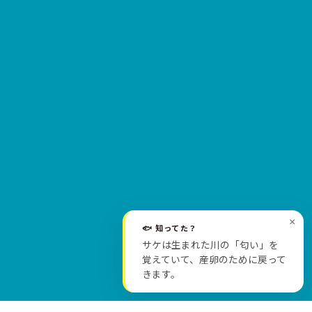
×
🐟 知ってた？
サケは生まれた川の「匂い」を
SCROLL
覚えていて、産卵のために戻って
きます。