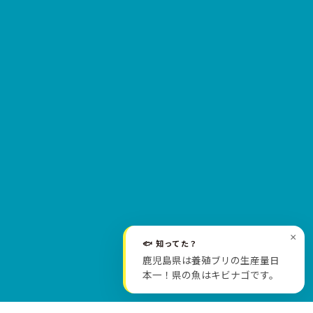
×
🐟 知ってた？
SCROLL
鹿児島県は養殖ブリの生産量日
本一！県の魚はキビナゴです。