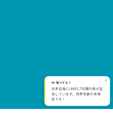
×
🐟 知ってた？
日本近海には約3,700種の魚が生
SCROLL
息しています。世界有数の多様
性です！