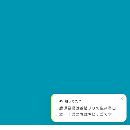
×
🐟 知ってた？
SCROLL
鹿児島県は養殖ブリの生産量日
本一！県の魚はキビナゴです。