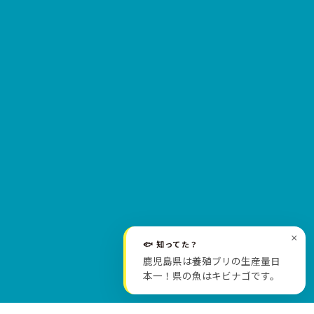
×
🐟 知ってた？
SCROLL
鹿児島県は養殖ブリの生産量日
本一！県の魚はキビナゴです。