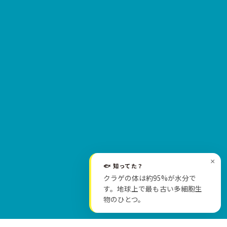
×
🐟 知ってた？
クラゲの体は約95%が水分で
SCROLL
す。地球上で最も古い多細胞生
物のひとつ。