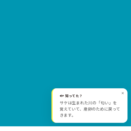
×
🐟 知ってた？
サケは生まれた川の「匂い」を
SCROLL
覚えていて、産卵のために戻って
きます。