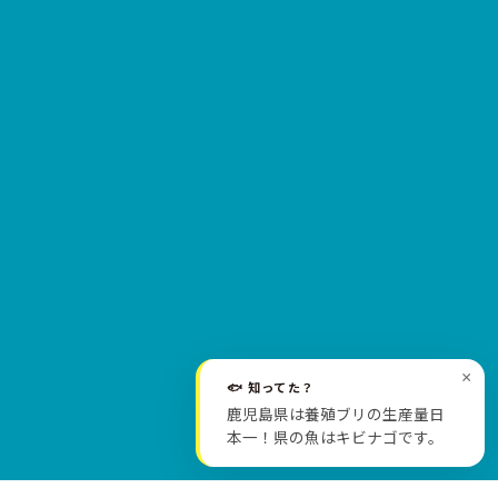
×
🐟 知ってた？
SCROLL
鹿児島県は養殖ブリの生産量日
本一！県の魚はキビナゴです。