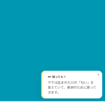
×
🐟 知ってた？
サケは生まれた川の「匂い」を
SCROLL
覚えていて、産卵のために戻って
きます。