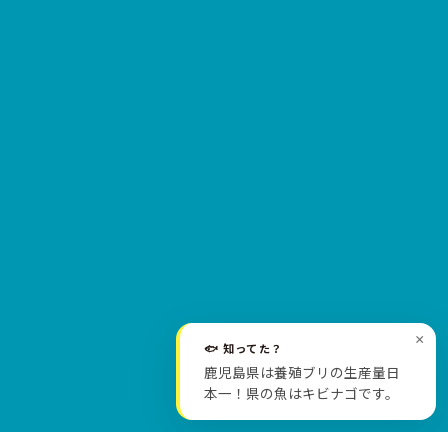
×
🐟 知ってた？
SCROLL
鹿児島県は養殖ブリの生産量日
本一！県の魚はキビナゴです。