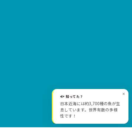
×
🐟 知ってた？
日本近海には約3,700種の魚が生
SCROLL
息しています。世界有数の多様
性です！