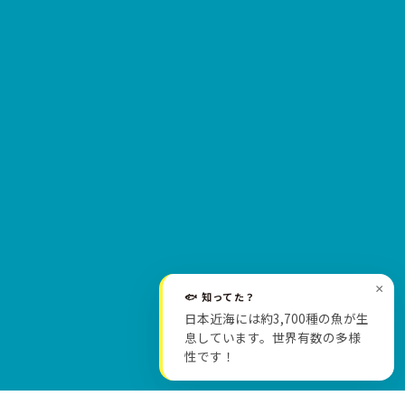
×
🐟 知ってた？
日本近海には約3,700種の魚が生
SCROLL
息しています。世界有数の多様
性です！