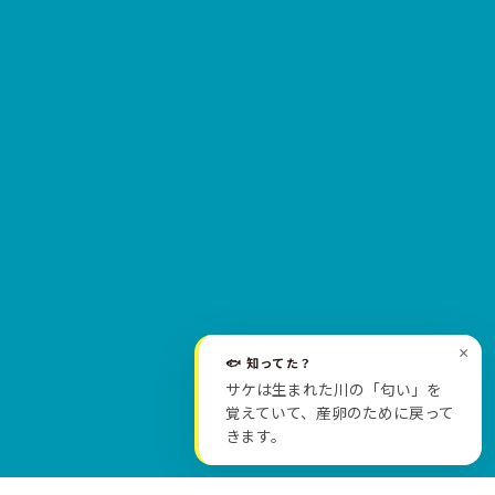
×
🐟 知ってた？
サケは生まれた川の「匂い」を
SCROLL
覚えていて、産卵のために戻って
きます。