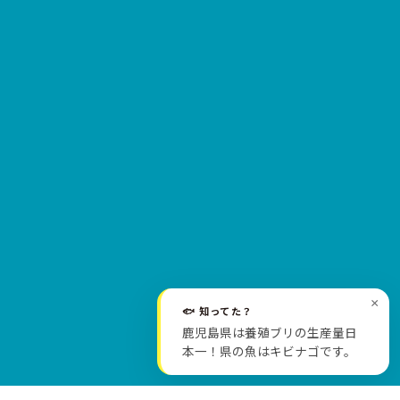
×
🐟 知ってた？
SCROLL
鹿児島県は養殖ブリの生産量日
本一！県の魚はキビナゴです。