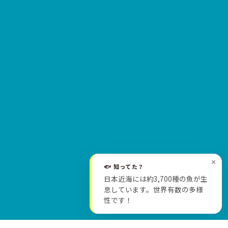
×
🐟 知ってた？
日本近海には約3,700種の魚が生
SCROLL
息しています。世界有数の多様
性です！