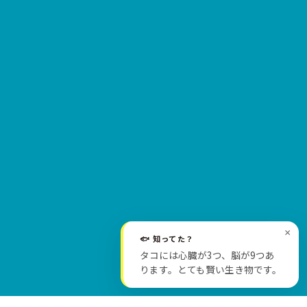
×
🐟 知ってた？
SCROLL
タコには心臓が3つ、脳が9つあ
ります。とても賢い生き物です。