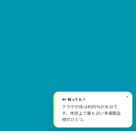
×
🐟 知ってた？
クラゲの体は約95%が水分で
SCROLL
す。地球上で最も古い多細胞生
物のひとつ。