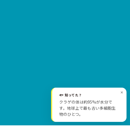
×
🐟 知ってた？
クラゲの体は約95%が水分で
SCROLL
す。地球上で最も古い多細胞生
物のひとつ。