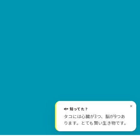
×
🐟 知ってた？
SCROLL
タコには心臓が3つ、脳が9つあ
ります。とても賢い生き物です。