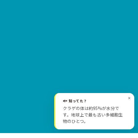
×
🐟 知ってた？
クラゲの体は約95%が水分で
SCROLL
す。地球上で最も古い多細胞生
物のひとつ。