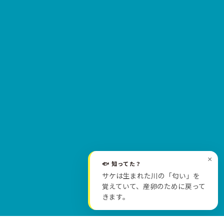
×
🐟 知ってた？
サケは生まれた川の「匂い」を
SCROLL
覚えていて、産卵のために戻って
きます。