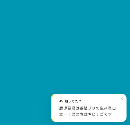
×
🐟 知ってた？
SCROLL
鹿児島県は養殖ブリの生産量日
本一！県の魚はキビナゴです。