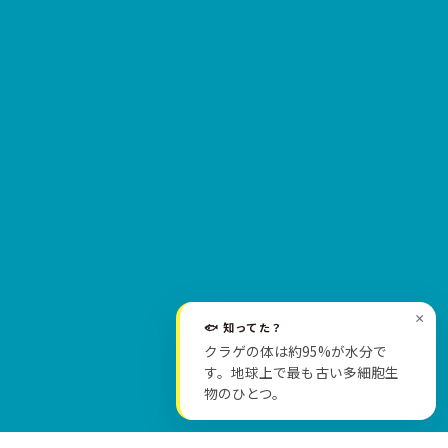
×
🐟 知ってた？
クラゲの体は約95%が水分で
SCROLL
す。地球上で最も古い多細胞生
物のひとつ。