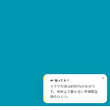
×
🐟 知ってた？
クラゲの体は約95%が水分で
SCROLL
す。地球上で最も古い多細胞生
物のひとつ。