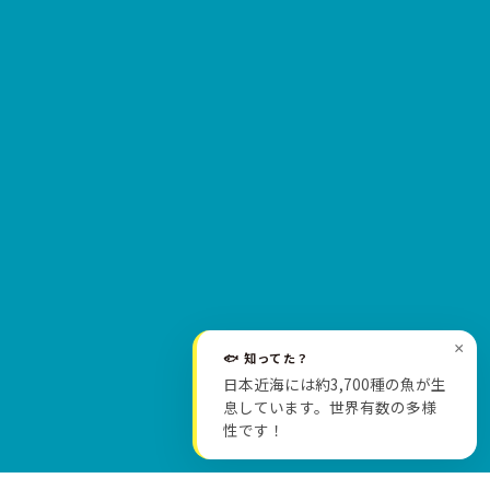
×
🐟 知ってた？
日本近海には約3,700種の魚が生
SCROLL
息しています。世界有数の多様
性です！