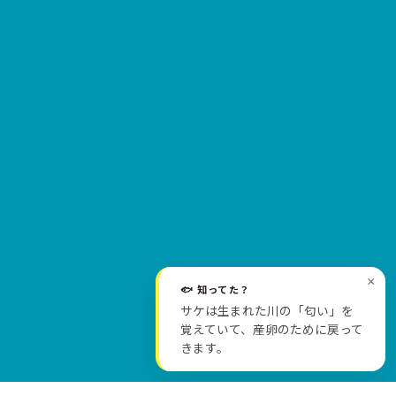
×
🐟 知ってた？
サケは生まれた川の「匂い」を
SCROLL
覚えていて、産卵のために戻って
きます。