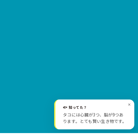
×
🐟 知ってた？
SCROLL
タコには心臓が3つ、脳が9つあ
ります。とても賢い生き物です。