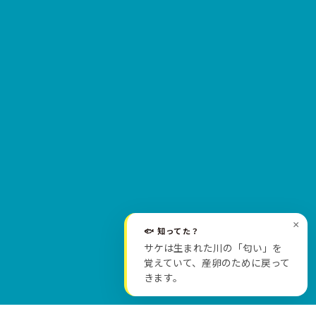
×
🐟 知ってた？
サケは生まれた川の「匂い」を
SCROLL
覚えていて、産卵のために戻って
きます。