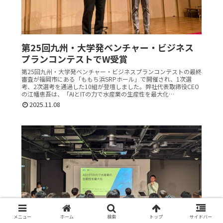
第25回九州・大学発ベンチャー・ビジネス
プランコンテストでW受賞
第25回九州・大学発ベンチャー・ビジネスプランコンテストの最終
審査が福岡市にある「ももち浜SRPホール」で開催され、1次選
考、2次選考を通過した10組が登壇しました。弊社代表取締役CEO
の江幡恵吾は、「AIとITの力で水産業の生産性を最大化…
2025.11.08
メニュー
ホーム
検索
トップ
サイドバー