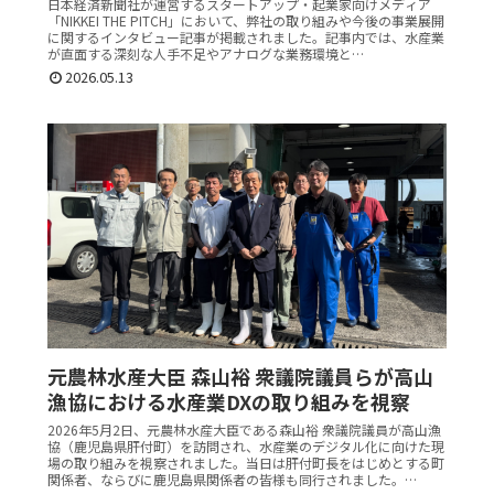
日本経済新聞社が運営するスタートアップ・起業家向けメディア
「NIKKEI THE PITCH」において、弊社の取り組みや今後の事業展開
に関するインタビュー記事が掲載されました。記事内では、水産業
が直面する深刻な人手不足やアナログな業務環境と…
2026.05.13
元農林水産大臣 森山裕 衆議院議員らが高山
漁協における水産業DXの取り組みを視察
2026年5月2日、元農林水産大臣である森山裕 衆議院議員が高山漁
協（鹿児島県肝付町）を訪問され、水産業のデジタル化に向けた現
場の取り組みを視察されました。当日は肝付町長をはじめとする町
関係者、ならびに鹿児島県関係者の皆様も同行されました。…