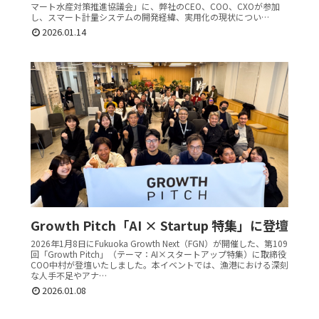
マート水産対策推進協議会」に、弊社のCEO、COO、CXOが参加
し、スマート計量システムの開発経緯、実用化の現状につい…
2026.01.14
Growth Pitch「AI × Startup 特集」に登壇
2026年1月8日にFukuoka Growth Next（FGN）が開催した、第109
回「Growth Pitch」（テーマ：AI×スタートアップ特集）に取締役
COO中村が登壇いたしました。本イベントでは、漁港における深刻
な人手不足やアナ…
2026.01.08