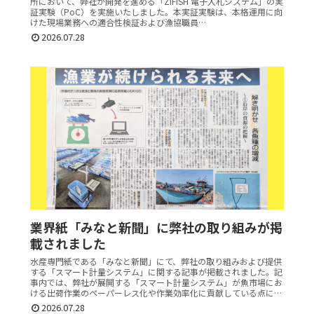
所において、弊社が開発を進める「ZIFISH 電子入札システム」の実
証実験（PoC）を実施いたしました。本実証実験は、本格運用に向
けた現場業務への適合性検証および漁協職員…
2026.07.28
業界紙「みなと新聞」に弊社の取り組みが掲
載されました
水産専門紙である「みなと新聞」にて、弊社の取り組みおよび提供
する「スマート計量システム」に関する記事が掲載されました。記
事内では、弊社が展開する「スマート計量システム」が魚市場にお
ける出荷作業のペーパーレス化や作業効率化に貢献している点に
つ…
2026.07.28