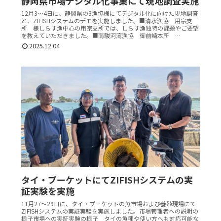
静岡県市場デジタル化事業にて現地調査実施
12月3～4日に、静岡県の3漁協様にてデジタル化に向けた現地調査
と、ZIFISHシステムのデモを実施しました。■清水漁協 用宗支
所 様しらす漁中心の用宗支所では、しらす漁独特の課題やご要望
を教えていただきました。■南駿河湾漁協 御前崎本所 …
2025.12.04
タイ・プーケットにてZIFISHシステムの実
証実験を実施
11月27～29日に、タイ・プーケットの魚市場および養殖現場にて
ZIFISHシステムの実証実験を実施しました。市場管理者への説明の
様子市場への実証実験の様子 タイの魚種や使い方へも対応可能な